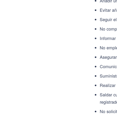
Añadir u
Evitar a
Seguir e
No compa
Informar
No emplea
Asegurar
Comunica
Suminist
Realizar
Saldar c
registrad
No solic