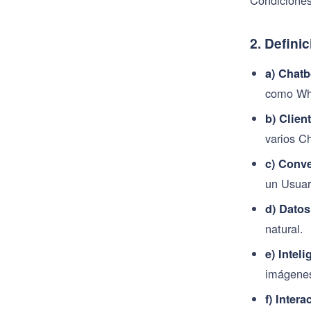
2. Defini
a) Chatb
como Wha
b) Client
varios C
c) Conv
un Usuar
d) Datos
natural.
e) Inteli
imágenes
f) Intera