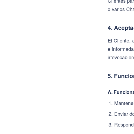
Clientes par
o varios Cha
4. Acepta
El Cliente,
e informada
irrevocable
5. Funcio
A. Funciona
Mantener
Enviar d
Responde