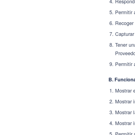
Responde
Permitir 
Recoger r
Capturar 
Tener una
Proveedo
Permitir 
B. Funciona
Mostrar e
Mostrar i
Mostrar l
Mostrar 
Permitir 