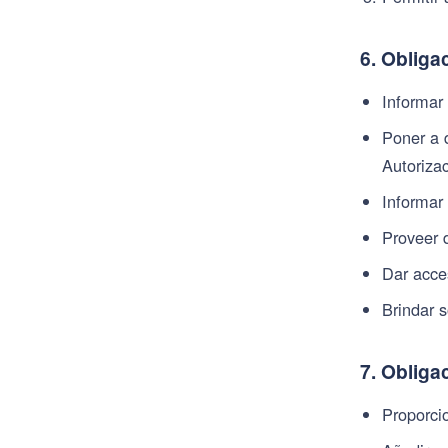
6. Obliga
Informar 
Poner a d
Autoriza
Informar
Proveer 
Dar acce
Brindar 
7. Obliga
Proporcio