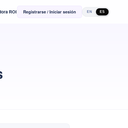
dora ROI
Registrarse / Iniciar sesión
EN
ES
s