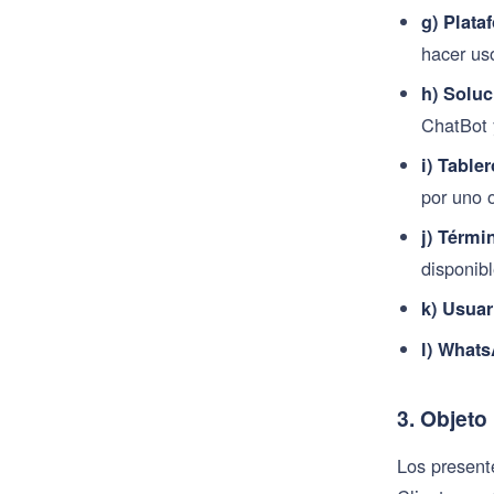
g) Plata
hacer us
h) Soluc
ChatBot 
i) Table
por uno 
j) Térm
disponib
k) Usuar
l) What
3. Objeto
Los present